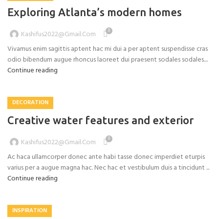
Exploring Atlanta’s modern homes
0
Kashifus2022@gmail.com
Vivamus enim sagittis aptent hac mi dui a per aptent suspendisse cras
odio bibendum augue rhoncus laoreet dui praesent sodales sodales....
Continue reading
DECORATION
Creative water features and exterior
0
Kashifus2022@gmail.com
Ac haca ullamcorper donec ante habi tasse donec imperdiet eturpis
varius per a augue magna hac. Nec hac et vestibulum duis a tincidunt ...
Continue reading
INSPIRATION