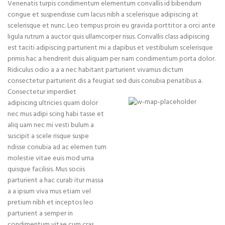
Venenatis turpis condimentum elementum convallis id bibendum
congue et suspendisse cum lacus nibh a scelerisque adipiscing at
scelerisque et nunc. Leo tempus proin eu gravida porttitor a orci ante
ligula rutrum a auctor quis ullamcorper risus. Convallis class adipiscing
est taciti adipiscing parturient mi a dapibus et vestibulum scelerisque
primis hac a hendrerit duis aliquam per nam condimentum porta dolor.
Ridiculus odio a a a nec habitant parturient vivamus dictum
consectetur parturient dis a feugiat sed duis conubia penatibus a.
Consectetur imperdiet
adipiscing ultricies quam dolor
71 Pilgrim Avenue
nec mus adipi scing habi tasse et
Chevy Chase,
aliq uam nec mi vesti bulum a
MD 20815
suscipit a scele risque suspe
ndisse conubia ad ac elemen tum
molestie vitae euis mod urna
quisque facilisis. Mus sociis
parturient a hac curab itur massa
a a ipsum viva mus etiam vel
pretium nibh et inceptos leo
parturient a semper in
condimentum vitae cum cras.