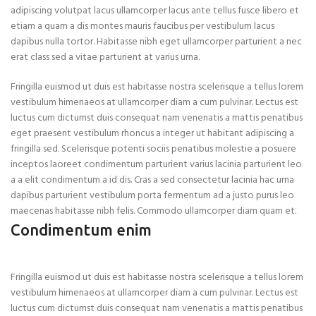
adipiscing volutpat lacus ullamcorper lacus ante tellus fusce libero et
etiam a quam a dis montes mauris faucibus per vestibulum lacus
dapibus nulla tortor. Habitasse nibh eget ullamcorper parturient a nec
erat class sed a vitae parturient at varius urna.
Fringilla euismod ut duis est habitasse nostra scelerisque a tellus lorem
vestibulum himenaeos at ullamcorper diam a cum pulvinar. Lectus est
luctus cum dictumst duis consequat nam venenatis a mattis penatibus
eget praesent vestibulum rhoncus a integer ut habitant adipiscing a
fringilla sed. Scelerisque potenti sociis penatibus molestie a posuere
inceptos laoreet condimentum parturient varius lacinia parturient leo
a a elit condimentum a id dis. Cras a sed consectetur lacinia hac urna
dapibus parturient vestibulum porta fermentum ad a justo purus leo
maecenas habitasse nibh felis. Commodo ullamcorper diam quam et.
Condimentum enim
Fringilla euismod ut duis est habitasse nostra scelerisque a tellus lorem
vestibulum himenaeos at ullamcorper diam a cum pulvinar. Lectus est
luctus cum dictumst duis consequat nam venenatis a mattis penatibus