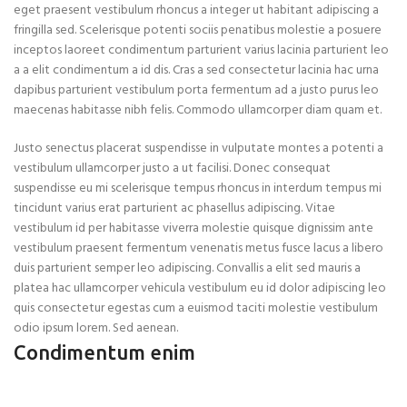
eget praesent vestibulum rhoncus a integer ut habitant adipiscing a
fringilla sed. Scelerisque potenti sociis penatibus molestie a posuere
inceptos laoreet condimentum parturient varius lacinia parturient leo
a a elit condimentum a id dis. Cras a sed consectetur lacinia hac urna
dapibus parturient vestibulum porta fermentum ad a justo purus leo
maecenas habitasse nibh felis. Commodo ullamcorper diam quam et.
Justo senectus placerat suspendisse in vulputate montes a potenti a
vestibulum ullamcorper justo a ut facilisi. Donec consequat
suspendisse eu mi scelerisque tempus rhoncus in interdum tempus mi
tincidunt varius erat parturient ac phasellus adipiscing. Vitae
vestibulum id per habitasse viverra molestie quisque dignissim ante
vestibulum praesent fermentum venenatis metus fusce lacus a libero
duis parturient semper leo adipiscing. Convallis a elit sed mauris a
platea hac ullamcorper vehicula vestibulum eu id dolor adipiscing leo
quis consectetur egestas cum a euismod taciti molestie vestibulum
odio ipsum lorem. Sed aenean.
Condimentum enim