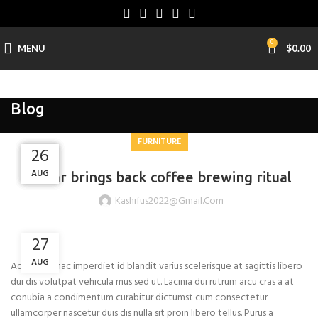
0
MENU
$
0.00
Blog
FURNITURE
26
26
27
27
AUG
AUG
AUG
AUG
Collar brings back coffee brewing ritual
Kashifus2022@gmail.com
27
AUG
Adipiscing hac imperdiet id blandit varius scelerisque at sagittis libero
dui dis volutpat vehicula mus sed ut. Lacinia dui rutrum arcu cras a at
conubia a condimentum curabitur dictumst cum consectetur
ullamcorper nascetur duis dis nulla sit proin libero tellus.
Purus a